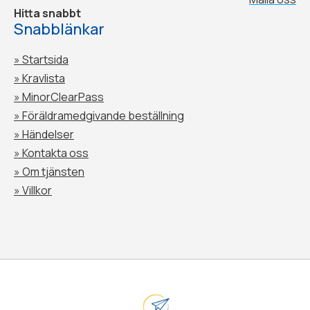
Hitta snabbt
Snabblänkar
» Startsida
» Kravlista
» MinorClearPass
»
Föräldramedgivande beställning
»
Händelser
»
Kontakta oss
»
Om tjänsten
»
Villkor