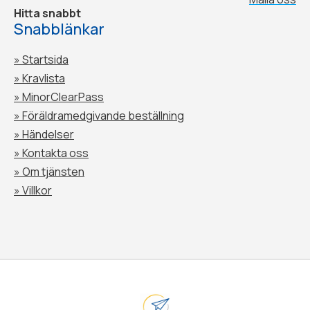
Hitta snabbt
Snabblänkar
» Startsida
» Kravlista
» MinorClearPass
»
Föräldramedgivande beställning
»
Händelser
»
Kontakta oss
»
Om tjänsten
»
Villkor