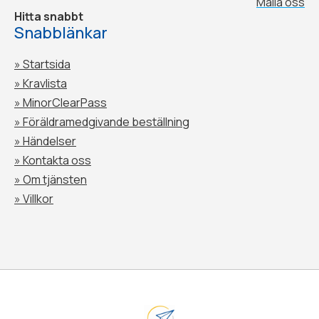
Maila oss
Hitta snabbt
Snabblänkar
» Startsida
» Kravlista
» MinorClearPass
»
Föräldramedgivande beställning
»
Händelser
»
Kontakta oss
»
Om tjänsten
»
Villkor