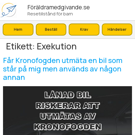
Föräldramedgivande.se
Resetillstånd för barn
Hem
Beställ
Krav
Händelser
Etikett:
Exekution
Får Kronofogden utmäta en bil som
står på mig men används av någon
annan