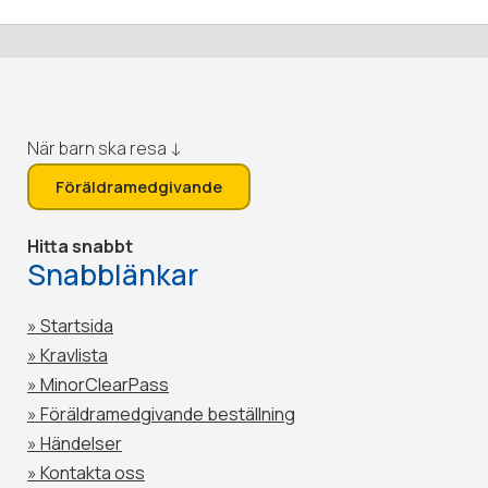
När barn ska resa ↓
Föräldramedgivande
Hitta snabbt
Snabblänkar
» Startsida
» Kravlista
» MinorClearPass
»
Föräldramedgivande beställning
»
Händelser
»
Kontakta oss