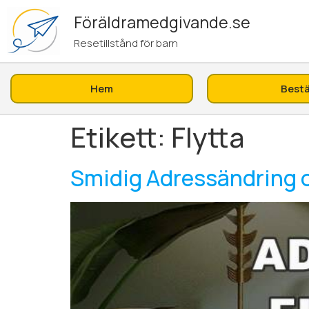
Föräldramedgivande.se
Resetillstånd för barn
Hem
Bestä
Etikett:
Flytta
Smidig Adressändring o