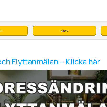
ll
Krav
ch Flyttanmälan – Klicka här