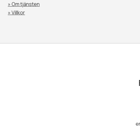
»
Om tjänsten
»
Villkor
e