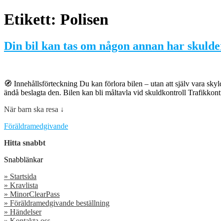
Etikett:
Polisen
Din bil kan tas om någon annan har skulde
🧭 Innehållsförteckning Du kan förlora bilen – utan att själv vara sky
ändå beslagta den. Bilen kan bli måltavla vid skuldkontroll Trafikkont
När barn ska resa ↓
Föräldramedgivande
Hitta snabbt
Snabblänkar
» Startsida
» Kravlista
» MinorClearPass
»
Föräldramedgivande beställning
»
Händelser
»
Kontakta oss