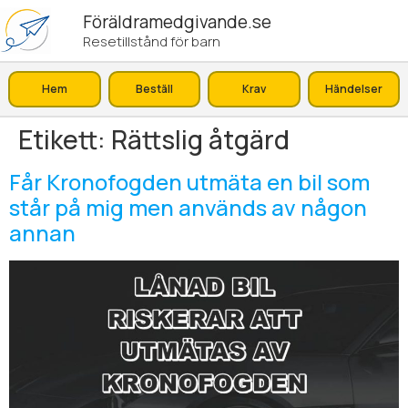
Föräldramedgivande.se
Resetillstånd för barn
Hem
Beställ
Krav
Händelser
Etikett:
Rättslig åtgärd
Får Kronofogden utmäta en bil som
står på mig men används av någon
annan