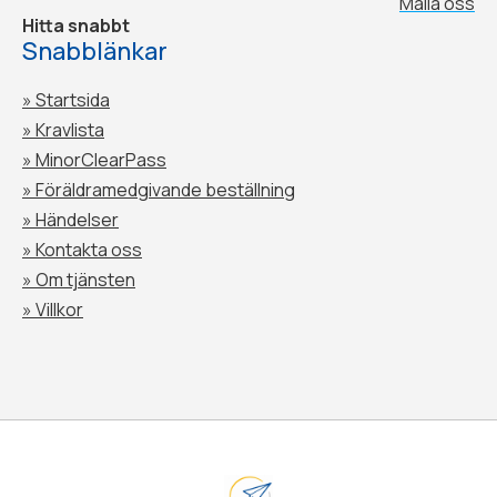
Maila oss
Hitta snabbt
Snabblänkar
» Startsida
» Kravlista
» MinorClearPass
»
Föräldramedgivande beställning
»
Händelser
»
Kontakta oss
»
Om tjänsten
»
Villkor