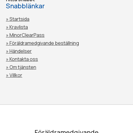
Snabblänkar
» Startsida
» Kravlista
» MinorClearPass
»
Föräldramedgivande beställning
»
Händelser
»
Kontakta oss
»
Om tjänsten
»
Villkor
Föräldramedgivande