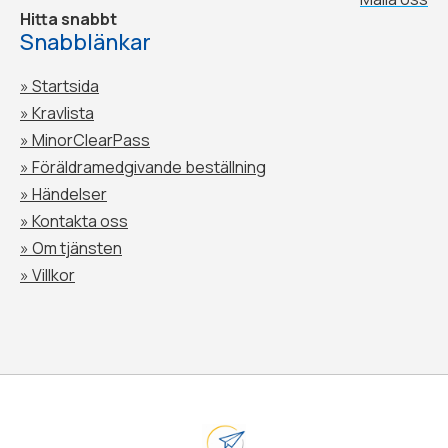
Hitta snabbt
Snabblänkar
» Startsida
» Kravlista
» MinorClearPass
»
Föräldramedgivande beställning
»
Händelser
»
Kontakta oss
»
Om tjänsten
»
Villkor